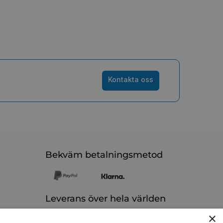
Kontakta oss
Bekväm betalningsmetod
Leverans över hela världen
×