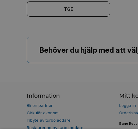
TGE
Behöver du hjälp med att väl
Information
Mitt k
Bli en partner
Logga in
Cirkulär ekonomi
Orderhist
Inbyte av turboladdare
Bane Roco 
Restaurering av turboladdare
Vår historia