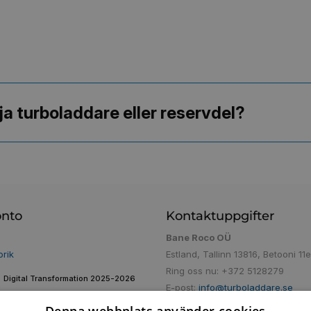
ja turboladdare eller reservdel?
onto
Kontaktuppgifter
Bane Roco OÜ
orik
Estland, Tallinn 13816, Betooni 11e
Ring oss nu:
+372 5128279
Digital Transformation 2025-2026
E-post:
info@turboladdare.se