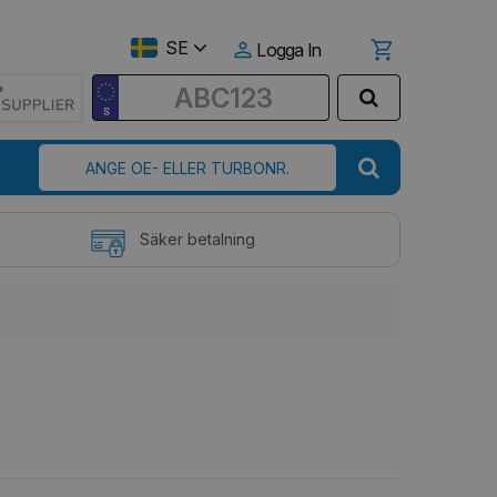
SE
Logga In
Säker betalning