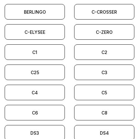
BERLINGO
C-CROSSER
C-ELYSEE
C-ZERO
C1
C2
C25
C3
C4
C5
C6
C8
DS3
DS4