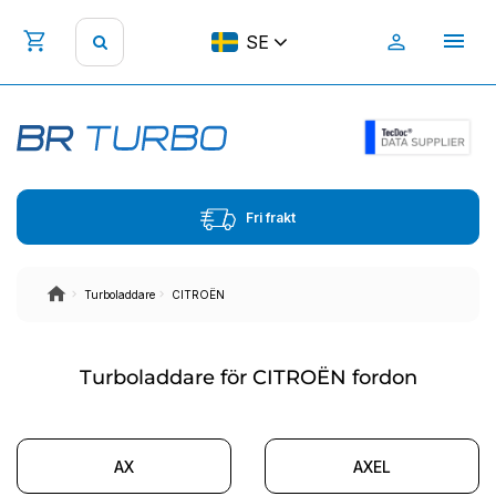
SE
Fri frakt
Turboladdare
CITROËN
Turboladdare för CITROËN fordon
AX
AXEL