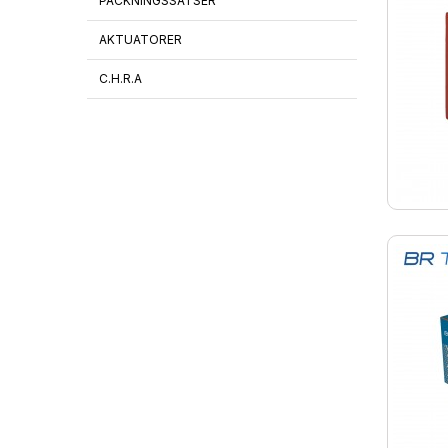
PACKNINGSSATSER
AKTUATORER
C.H.R.A