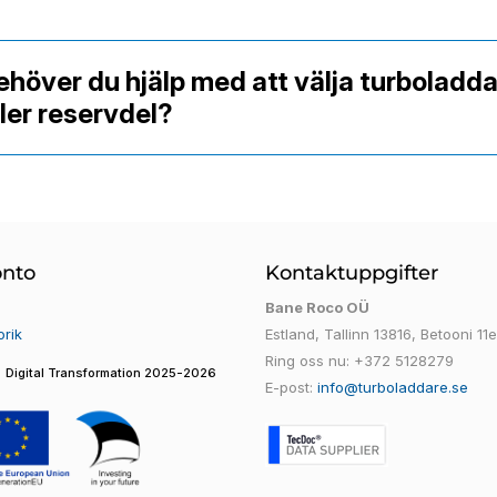
ehöver du hjälp med att välja turboladd
ller reservdel?
onto
Kontaktuppgifter
Bane Roco OÜ
orik
Estland, Tallinn 13816, Betooni 11e
Ring oss nu:
+372 5128279
Digital Transformation 2025-2026
E-post:
info@turboladdare.se