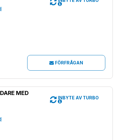
INBYTE AV TURBO
d
FÖRFRÅGAN
DARE MED
INBYTE AV TURBO
d