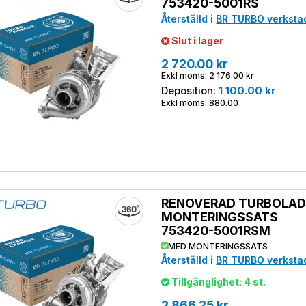
753420-5001RS
Återställd i
BR TURBO verksta
Slut i lager
2 720.00 kr
Exkl moms: 2 176.00 kr
Deposition:
1 100.00 kr
Exkl moms: 880.00
RENOVERAD TURBOLAD
MONTERINGSSATS
753420-5001RSM
MED MONTERINGSSATS
Återställd i
BR TURBO verksta
Tillgänglighet: 4 st.
2 866.25 kr