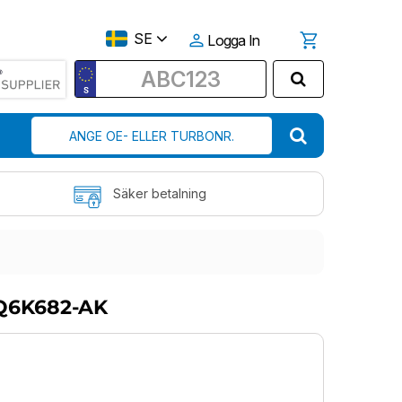
SE
Logga In
Säker betalning
Q6K682-AK