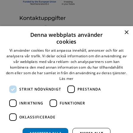
Kontaktuppgifter
Bane Roco OÜ
×
Denna webbplats använder
Estland, Tallinn 13816, Betooni 11e
cookies
+372 5128279
Ring oss nu:
info@turboladdare.se
E-post:
Vi använder cookies för att anpassa innehåll, annonser och för att
analysera vår trafik. Vi delar också information om din användning av
vår webbplats med våra reklam- och analyspartners som kan
kombinera den med annan information som du har tillhandahållit
dem eller som de har samlat in från din användning av deras tjänster.
Läs mer
Bekväm betalningsmetod
STRIKT NÖDVÄNDIGT
PRESTANDA
INRIKTNING
FUNKTIONER
Leverans över hela världen
OKLASSIFICERADE