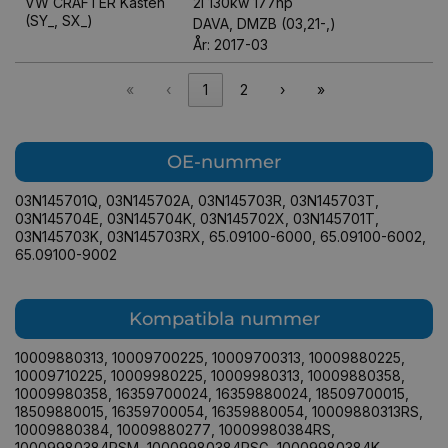
VW CRAFTER Kasten
2l 130kw 177hp
(SY_, SX_)
DAVA, DMZB (03,21-,)
År: 2017-03
«
‹
1
2
›
»
OE-nummer
03N145701Q
,
03N145702A
,
03N145703R
,
03N145703T
,
03N145704E
,
03N145704K
,
03N145702X
,
03N145701T
,
03N145703K
,
03N145703RX
,
65.09100-6000
,
65.09100-6002
,
65.09100-9002
Kompatibla nummer
10009880313
,
10009700225
,
10009700313
,
10009880225
,
10009710225
,
10009980225
,
10009980313
,
10009880358
,
10009980358
,
16359700024
,
16359880024
,
18509700015
,
18509880015
,
16359700054
,
16359880054
,
10009880313RS
,
10009880384
,
10009880277
,
10009980384RS
,
10009980384RSM
,
10009980384RSG
,
10009980384K
,