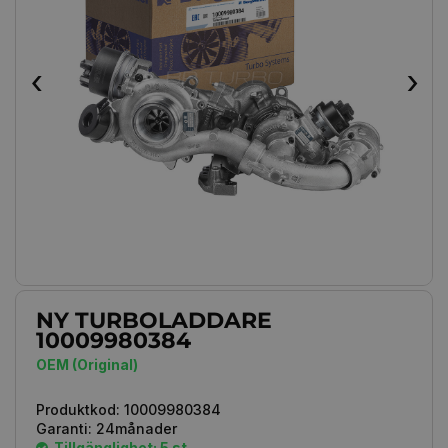
‹
›
NY TURBOLADDARE
10009980384
OEM (Original)
Produktkod:
10009980384
Garanti:
24månader
Tillgänglighet: 5 st.