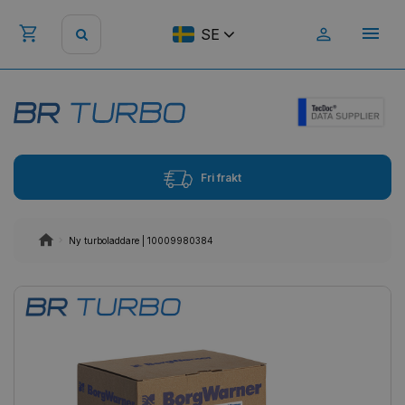
SE
Fri frakt
Ny turboladdare | 10009980384