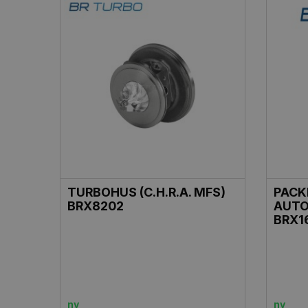
TURBOHUS (C.H.R.A. MFS)
PACK
BRX8202
AUTO
BRX1
ny
ny