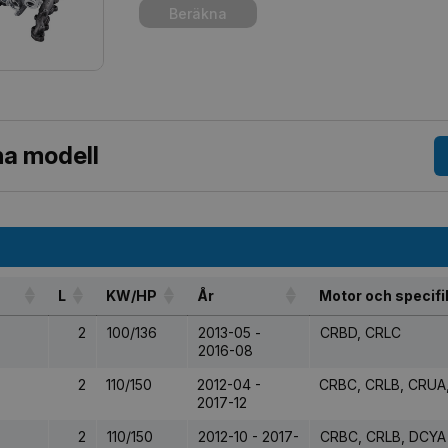
Beräkna
nna modell
L
KW/HP
År
Motor och specifi
2
100/136
2013-05 -
CRBD, CRLC
2016-08
2
110/150
2012-04 -
CRBC, CRLB, CRUA
2017-12
2
110/150
2012-10 - 2017-
CRBC, CRLB, DCYA