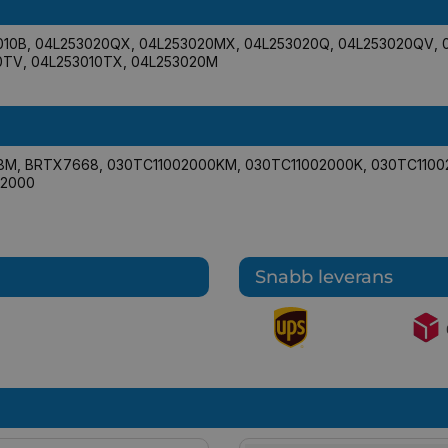
010B
,
04L253020QX
,
04L253020MX
,
04L253020Q
,
04L253020QV
,
0TV
,
04L253010TX
,
04L253020M
8M
,
BRTX7668
,
030TC11002000KM
,
030TC11002000K
,
030TC1100
02000
Snabb leverans