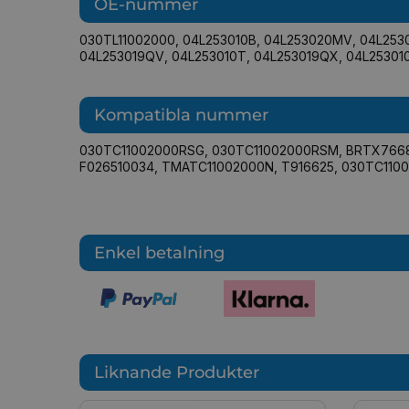
OE-nummer
030TL11002000
,
04L253010B
,
04L253020MV
,
04L253
04L253019QV
,
04L253010T
,
04L253019QX
,
04L25301
Kompatibla nummer
030TC11002000RSG
,
030TC11002000RSM
,
BRTX766
F026510034
,
TMATC11002000N
,
T916625
,
030TC110
Enkel betalning
Liknande Produkter