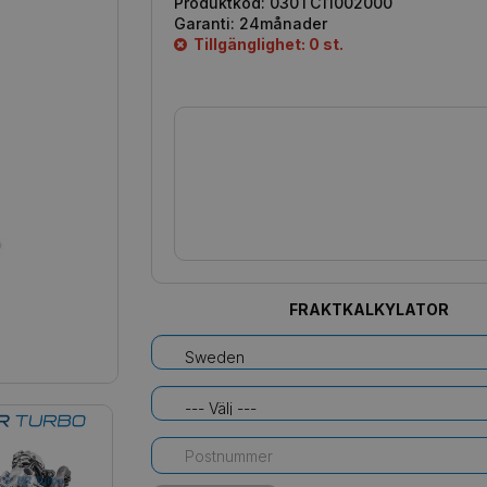
Produktkod:
030TC11002000
Garanti:
24månader
Tillgänglighet: 0 st.
FRAKTKALKYLATOR
Sweden
--- Välj ---