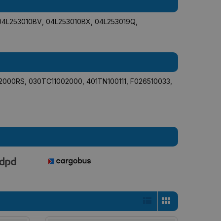
04L253010BV
,
04L253010BX
,
04L253019Q
,
2000RS
,
030TC11002000
,
401TN100111
,
F026510033
,