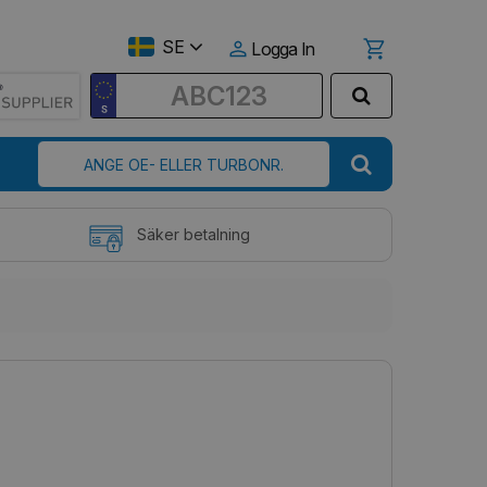
SE
Logga In
Säker betalning